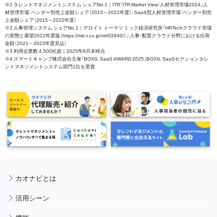
※1 タレントマネジメントシステム シェアNo.1｜ITR「ITR Market View：人材管理市場2024」人
材管理市場：ベンダー別売上金額シェア（2015～2022年度）、SaaS型人材管理市場：ベンダー別売
上金額シェア（2015～2022年度）
※2 人事管理システム シェアNo.1｜デロイト トーマツ ミック経済研究所「HRTechクラウド市場
の実態と展望2022年度版（https://mic-r.co.jp/mr/02640/）」 人事・配置クラウド分野における出荷
金額（2021～2023年度見込）
※3 利用企業数 4,500社超｜2025年9月末時点
※4 スマートキャンプ株式会社主催「BOXIL SaaS AWARD 2025」BOXIL SaaSセクションタレ
ントマネジメントシステム部門1位を受賞
カオナビとは
活用シーン