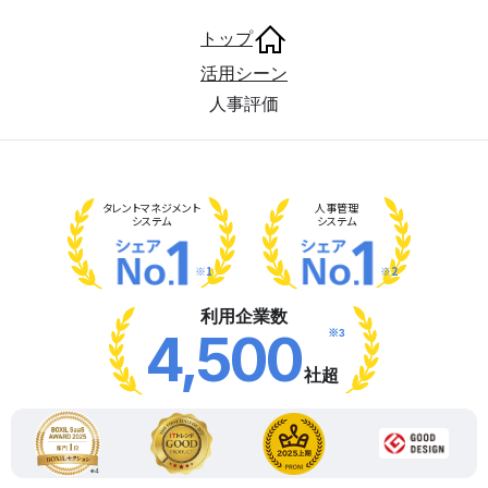
トップ
活用シーン
人事評価
タレント
マネジメント
人事管理
システム
システム
※1
※2
利用企業数
※3
4,500
社超