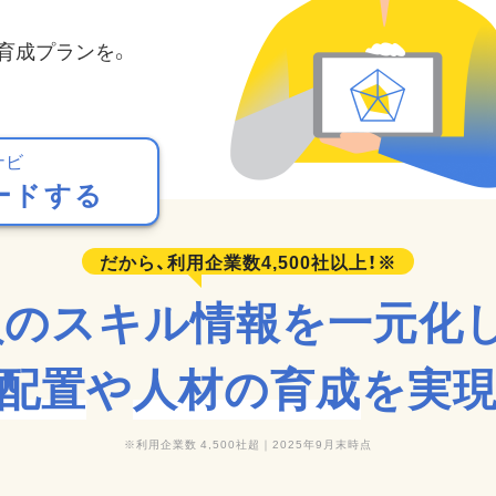
育成プランを。
ナビ
ードする
員のスキル情報を一元化し
配置
や
人材の育成
を実
利用企業数 4,500社超｜2025年9月末時点