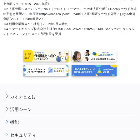
上金額シェア（2015～2022年度）
※2 人事管理システム シェアNo.1｜デロイト トーマツ ミック経済研究所「HRTechクラウド市場
の実態と展望2022年度版（https://mic-r.co.jp/mr/02640/）」 人事・配置クラウド分野における出荷
金額（2021～2023年度見込）
※3 利用企業数 4,500社超｜2025年9月末時点
※4 スマートキャンプ株式会社主催「BOXIL SaaS AWARD 2025」BOXIL SaaSセクションタレ
ントマネジメントシステム部門1位を受賞
カオナビとは
活用シーン
機能
セキュリティ