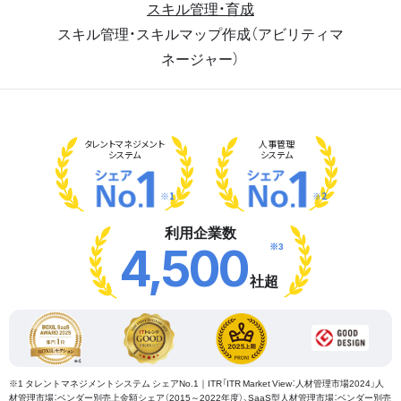
スキル管理・育成
スキル管理・スキルマップ作成（アビリティマ
ネージャー）
タレント
マネジメント
人事管理
システム
システム
※1
※2
利用企業数
※3
4,500
社超
※1 タレントマネジメントシステム シェアNo.1｜ITR「ITR Market View：人材管理市場2024」人
材管理市場：ベンダー別売上金額シェア（2015～2022年度）、SaaS型人材管理市場：ベンダー別売