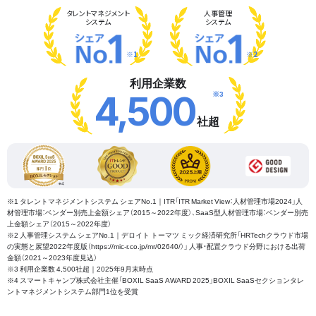
タレント
マネジメント
人事管理
システム
システム
※1
※2
利用企業数
※3
4,500
社超
※1 タレントマネジメントシステム シェアNo.1｜ITR「ITR Market View：人材管理市場2024」人
材管理市場：ベンダー別売上金額シェア（2015～2022年度）、SaaS型人材管理市場：ベンダー別売
上金額シェア（2015～2022年度）
※2 人事管理システム シェアNo.1｜デロイト トーマツ ミック経済研究所「HRTechクラウド市場
の実態と展望2022年度版（https://mic-r.co.jp/mr/02640/）」 人事・配置クラウド分野における出荷
金額（2021～2023年度見込）
※3 利用企業数 4,500社超｜2025年9月末時点
※4 スマートキャンプ株式会社主催「BOXIL SaaS AWARD 2025」BOXIL SaaSセクションタレ
ントマネジメントシステム部門1位を受賞