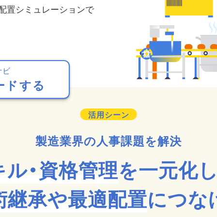
配置シミュレーションで
ナビ
ードする
製造業界の人事課題を解決
キル・資格管理
を一元化し
術継承や最適配置
につな