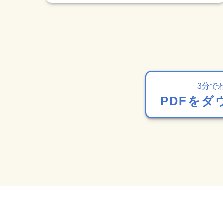
3分で
PDFをダ