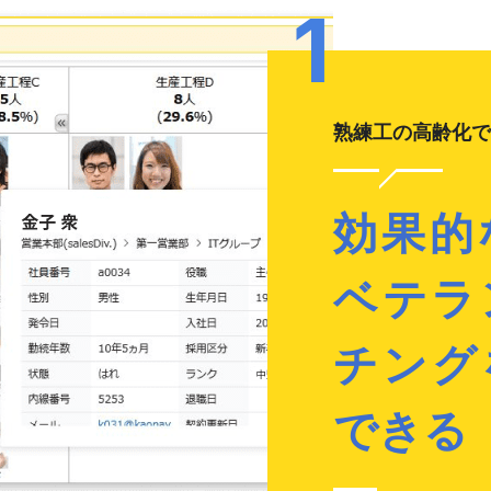
熟練工の高齢化で
効果的
ベテラ
チング
できる