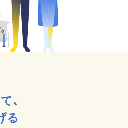
て、
げる