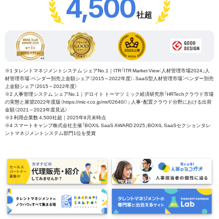
4,500
社超
※1 タレントマネジメントシステム シェアNo.1｜ITR「ITR Market View：人材管理市場2024」人
材管理市場：ベンダー別売上金額シェア（2015～2022年度）、SaaS型人材管理市場：ベンダー別売
上金額シェア（2015～2022年度）
※2 人事管理システム シェアNo.1｜デロイト トーマツ ミック経済研究所「HRTechクラウド市場
の実態と展望2022年度版（https://mic-r.co.jp/mr/02640/）」 人事・配置クラウド分野における出荷
金額（2021～2023年度見込）
※3 利用企業数 4,500社超｜2025年9月末時点
※4 スマートキャンプ株式会社主催「BOXIL SaaS AWARD 2025」BOXIL SaaSセクションタレ
ントマネジメントシステム部門1位を受賞