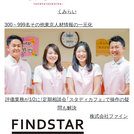
くみらい
300～999名
その他
東京
人材情報の一元化
評価業務が1/2に！定期相談会「スタディカフェ」で操作の疑
問も解決
株式会社ファイン