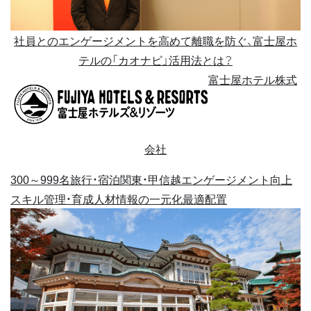
社員とのエンゲージメントを高めて離職を防ぐ、富士屋ホ
テルの「カオナビ」活用法とは？
富士屋ホテル株式
会社
300～999名
旅行・宿泊
関東・甲信越
エンゲージメント向上
スキル管理・育成
人材情報の一元化
最適配置