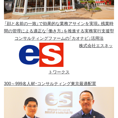
「顔と名前の一致」で効果的な業務アサインを実現。残業時
間の管理による適正な「働き方」を推進する実務実行支援型
コンサルティングファームの「カオナビ」活用法
株式会社エスネッ
トワークス
300～999名
人材・コンサルティング
東京
最適配置