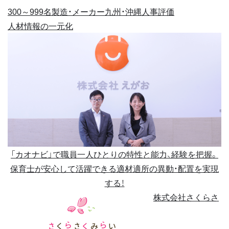
300～999名
製造・メーカー
九州・沖縄
人事評価
人材情報の一元化
「カオナビ」で職員一人ひとりの特性と能力、経験を把握。
保育士が安心して活躍できる適材適所の異動・配置を実現
する！
株式会社さくらさ