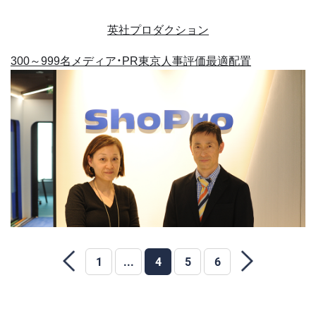
英社プロダクション
300～999名
メディア・PR
東京
人事評価
最適配置
1
...
4
5
6