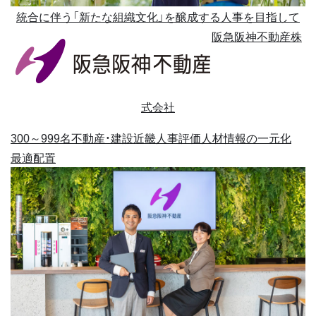
統合に伴う「新たな組織文化」を醸成する人事を目指して
阪急阪神不動産株
式会社
300～999名
不動産・建設
近畿
人事評価
人材情報の一元化
最適配置