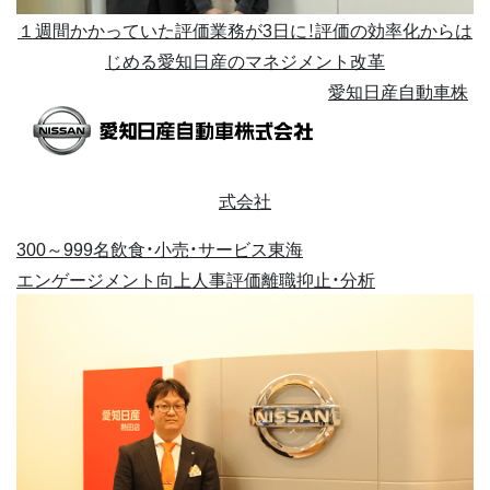
１週間かかっていた評価業務が3日に！評価の効率化からは
じめる愛知日産のマネジメント改革
愛知日産自動車株
式会社
300～999名
飲食・小売・サービス
東海
エンゲージメント向上
人事評価
離職抑止・分析