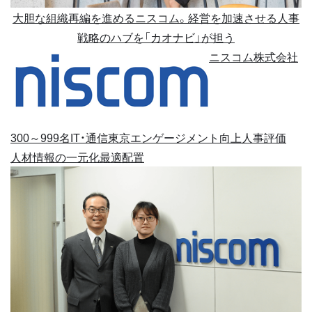
大胆な組織再編を進めるニスコム。経営を加速させる人事
戦略のハブを「カオナビ」が担う
ニスコム株式会社
300～999名
IT・通信
東京
エンゲージメント向上
人事評価
人材情報の一元化
最適配置