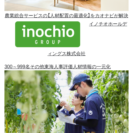
農業総合サービスの【人材配置の最適化】をカオナビが解決
イノチオホールデ
ィングス株式会社
300～999名
その他
東海
人事評価
人材情報の一元化