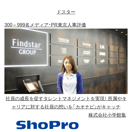
ドスター
300～999名
メディア・PR
東京
人事評価
社員の成長を促すタレントマネジメントを実現！ 所属やキ
ャリアに対する社員の想いを「カオナビ」がキャッチ
株式会社小学館集