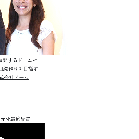
展開するドーム社。
い組織作りを目指す
式会社ドーム
一元化
最適配置