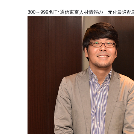
300～999名
IT・通信
東京
人材情報の一元化
最適配