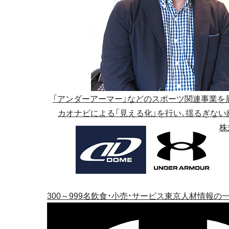
「アンダーアーマー」などのスポーツ関連事業を
カオナビによる「見える化」を行い、揺るぎな
株
300～999名
飲食・小売・サービス
東京
人材情報の