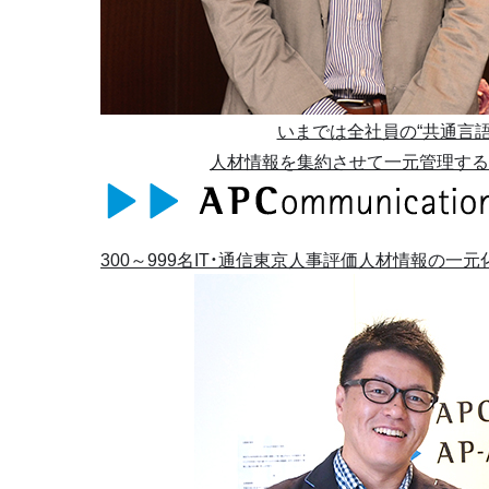
いまでは全社員の“共通言語
人材情報を集約させて一元管理する
300～999名
IT・通信
東京
人事評価
人材情報の一元