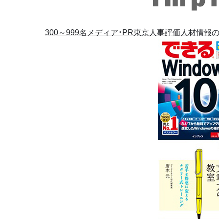
300～999名
メディア・PR
東京
人事評価
人材情報