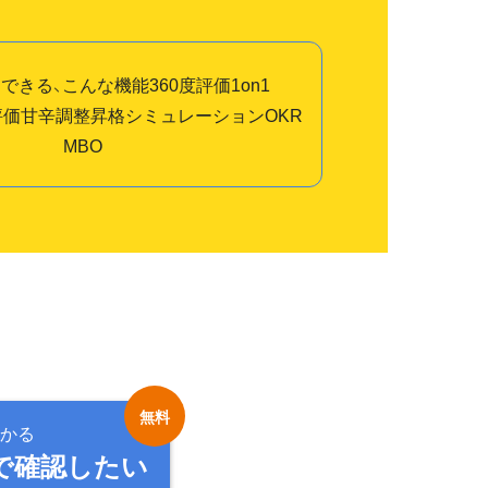
できる、こんな機能
360度評価
1on1
評価
甘辛調整
昇格シミュレーション
OKR
MBO
かる
で確認したい