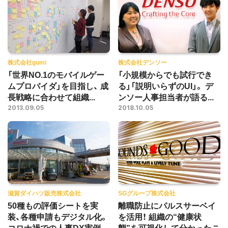
株式会社gumi
株式会社デンソー
「世界NO.1のモバイルゲー
「小規模からでも試行でき
ムプロバイダ」を目指し、 成
る」「説明いらずのUI」。 デ
長戦略に合わせて組織...
ンソー人事担当者が語る...
2013.09.05
2018.10.05
滋賀ダイハツ販売株式会社
SGグループ株式会社
50種もの評価シートを実
離職防止にパルスサーベイ
装、各種申請もデジタル化。
を活用！ 組織の“健康状
コロナ禍での人事DX実例
態”を可視化して分かったこ