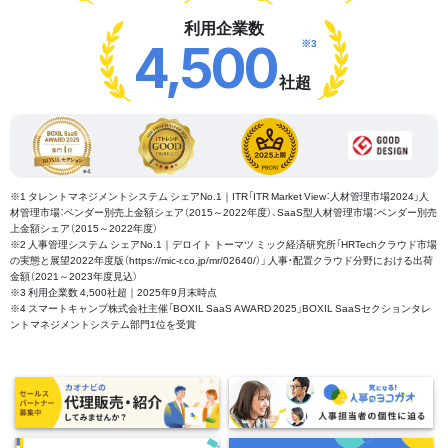
利用企業数
※3
4,500
社超
※1 タレントマネジメントシステム シェアNo.1｜ITR「ITR Market View：人材管理市場2024」人
材管理市場：ベンダー別売上金額シェア（2015～2022年度）、SaaS型人材管理市場：ベンダー別売
上金額シェア（2015～2022年度）
※2 人事管理システム シェアNo.1｜デロイト トーマツ ミック経済研究所「HRTechクラウド市場
の実態と展望2022年度版（https://mic-r.co.jp/mr/02640/）」 人事・配置クラウド分野における出荷
金額（2021～2023年度見込）
※3 利用企業数 4,500社超｜2025年9月末時点
※4 スマートキャンプ株式会社主催「BOXIL SaaS AWARD 2025」BOXIL SaaSセクションタレ
ントマネジメントシステム部門1位を受賞