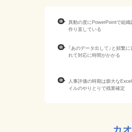
異動の度にPowerPointで組
作り直している
「あのデータ出して」と頻繁に
れて対応に時間がかかる
人事評価の時期は膨大なExce
イルのやりとりで残業確定
カオ