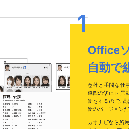
Offi
自動で
意外と手間な仕事なの
織図の修正」。異
新をするので、
新のバージョンだ
カオナビなら所