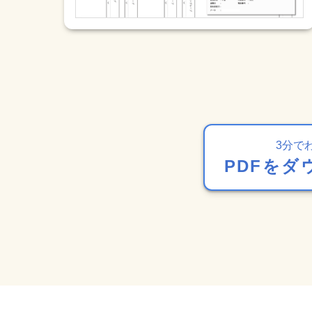
3分で
PDFをダ