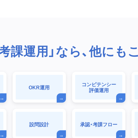
・考課運用」なら、他にも
コンピテンシー
OKR運用
評価運用
設問設計
承認・考課フロー