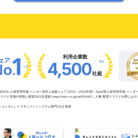
利用企業数
※3
4,500
※2
社超
管理市場2024」人材管理市場：ベンダー別売上金額シェア（2015～2022年度）、SaaS型人材管理市場：ベンダ
場の実態と展望2022年度版（https://mic-r.co.jp/mr/02640/）」 人事・配置クラウド分野にお
aaSセクションタレントマネジメントシステム部門1位を受賞