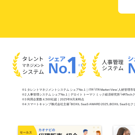
タレント
人事管理
マネジメント
※1
システム
システム
※1 タレントマネジメントシステム シェアNo.1｜ITR「ITR Market View：人材
※2 人事管理システム シェアNo.1｜デロイト トーマツ ミック経済研究所「HRTechクラウド市
※3 利用企業数 4,500社超｜2025年9月末時点
※4 スマートキャンプ株式会社主催「BOXIL SaaS AWARD 2025」BOXIL S