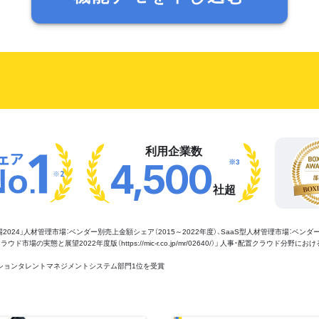
利用企業数
※3
4,500
※2
社超
管理市場2024」人材管理市場：ベンダー別売上金額シェア（2015～2022年度）、SaaS型人材管理市場：ベンダ
場の実態と展望2022年度版（https://mic-r.co.jp/mr/02640/）」 人事・配置クラウド分野にお
aaSセクションタレントマネジメントシステム部門1位を受賞