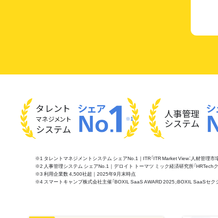
タレント
人事管理
マネジメント
※1
システム
システム
※1 タレントマネジメントシステム シェアNo.1｜ITR「ITR Market View：人材
※2 人事管理システム シェアNo.1｜デロイト トーマツ ミック経済研究所「HRTechクラウド市
※3 利用企業数 4,500社超｜2025年9月末時点
※4 スマートキャンプ株式会社主催「BOXIL SaaS AWARD 2025」BOXIL S