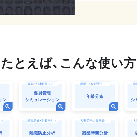
異動・人材配置シミュレーション
異動・人材配置シミュレーション
要員管理
年齢分布
ョン
シミュレーション
シ
向上
離職防止・定着率向上
人事労務の業務効率化（DX）
析
離職防止分析
残業時間分析