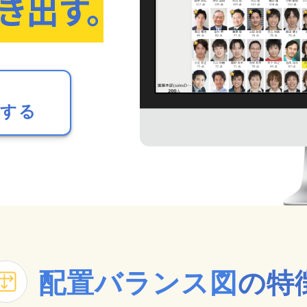
き出す。
ドする
配置バランス図
の特