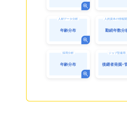
人材データ分析
人的資本の情報開
年齢分布
勤続年数分
採用分析
ジョブ型雇用
年齢分布
後継者発掘・