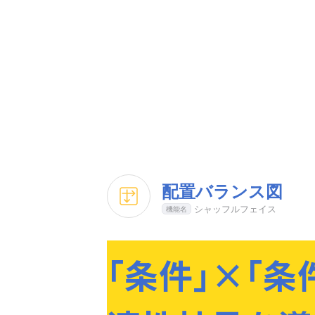
配置バランス図
シャッフルフェイス
｢条件｣×｢条