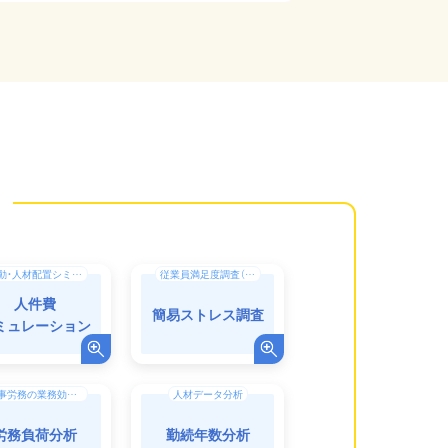
異動・人材配置シミュレーション
従業員満足度調査（ES調査）・エンゲージメント向上
人件費
簡易ストレス調査
ミュレーション
人事労務の業務効率化（DX）
人材データ分析
労務負荷分析
勤続年数分析