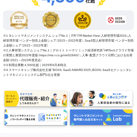
社超
※1 タレントマネジメントシステム シェアNo.1｜ITR「ITR Market View：人材管理市場2024」人
材管理市場：ベンダー別売上金額シェア（2015～2022年度）、SaaS型人材管理市場：ベンダー別売
上金額シェア（2015～2022年度）
※2 人事管理システム シェアNo.1｜デロイト トーマツ ミック経済研究所「HRTechクラウド市場
の実態と展望2022年度版（https://mic-r.co.jp/mr/02640/）」 人事・配置クラウド分野における出荷
金額（2021～2023年度見込）
※3 利用企業数 4,500社超｜2025年9月末時点
※4 スマートキャンプ株式会社主催「BOXIL SaaS AWARD 2025」BOXIL SaaSセクションタレ
ントマネジメントシステム部門1位を受賞