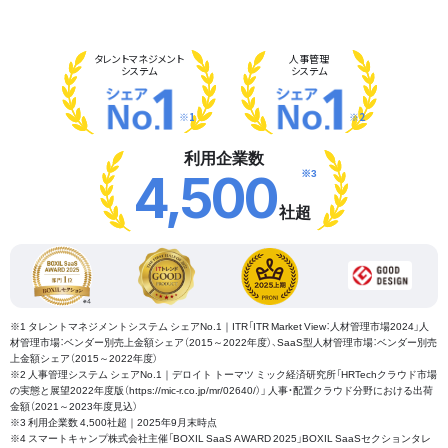
タレント
マネジメント
人事管理
システム
システム
※1
※2
利用企業数
※3
4,500
社超
※1 タレントマネジメントシステム シェアNo.1｜ITR「ITR Market View：人材管理市場2024」人
材管理市場：ベンダー別売上金額シェア（2015～2022年度）、SaaS型人材管理市場：ベンダー別売
上金額シェア（2015～2022年度）
※2 人事管理システム シェアNo.1｜デロイト トーマツ ミック経済研究所「HRTechクラウド市場
の実態と展望2022年度版（https://mic-r.co.jp/mr/02640/）」 人事・配置クラウド分野における出荷
金額（2021～2023年度見込）
※3 利用企業数 4,500社超｜2025年9月末時点
※4 スマートキャンプ株式会社主催「BOXIL SaaS AWARD 2025」BOXIL SaaSセクションタレ