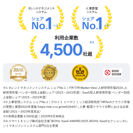
タレント
マネジメント
人事管理
システム
システム
※1
※2
利用企業数
※3
4,500
社超
※1 タレントマネジメントシステム シェアNo.1｜ITR「ITR Market View：人材管理市場2024」人
材管理市場：ベンダー別売上金額シェア（2015～2022年度）、SaaS型人材管理市場：ベンダー別売
上金額シェア（2015～2022年度）
※2 人事管理システム シェアNo.1｜デロイト トーマツ ミック経済研究所「HRTechクラウド市場
の実態と展望2022年度版（https://mic-r.co.jp/mr/02640/）」 人事・配置クラウド分野における出荷
金額（2021～2023年度見込）
※3 利用企業数 4,500社超｜2025年9月末時点
※4 スマートキャンプ株式会社主催「BOXIL SaaS AWARD 2025」BOXIL SaaSセクションタレ
ントマネジメントシステム部門1位を受賞