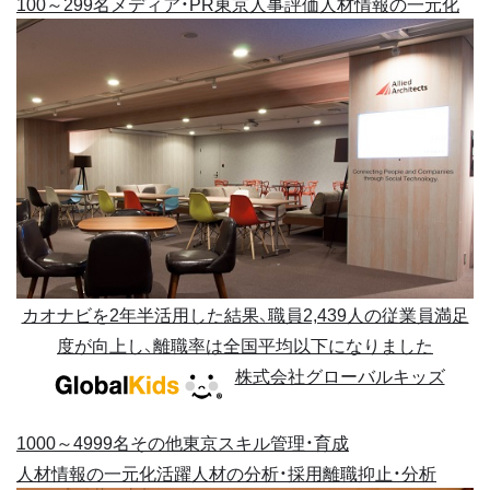
100～299名
メディア・PR
東京
人事評価
人材情報の一元化
カオナビを2年半活用した結果、職員2,439人の従業員満足
度が向上し、離職率は全国平均以下になりました
株式会社グローバルキッズ
1000～4999名
その他
東京
スキル管理・育成
人材情報の一元化
活躍人材の分析・採用
離職抑止・分析