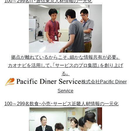
100～299名
IT・通信
東京
人材情報の一元化
拠点が離れているからこそ、細かな情報共有が必要。
カオナビを活用して、「サービスのプロ集団」を創り上げ
る。
株式会社Pacific Diner
Service
100～299名
飲食・小売・サービス
近畿
人材情報の一元化