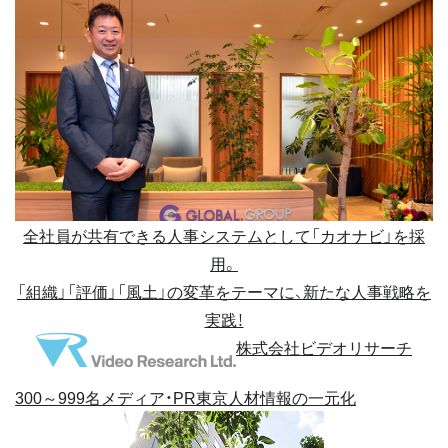
全社員が共有できる人事システムとして「カオナビ」を採
用。
「組織」「評価」「風土」の変革をテーマに、新たな人事戦略を
実践！
株式会社ビデオリサーチ
300～999名
メディア・PR
東京
人材情報の一元化