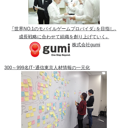
「世界NO.1のモバイルゲームプロバイダ」を目指し、
成長戦略に合わせて組織を創り上げていく。
株式会社gumi
300～999名
IT・通信
東京
人材情報の一元化