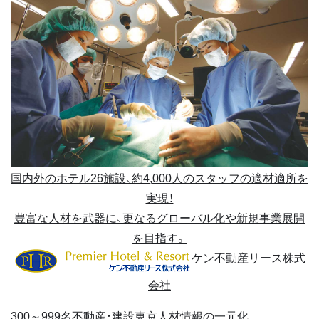
国内外のホテル26施設、約4,000人のスタッフの適材適所を
実現！
豊富な人材を武器に、更なるグローバル化や新規事業展開
を目指す。
ケン不動産リース株式
会社
300～999名
不動産・建設
東京
人材情報の一元化