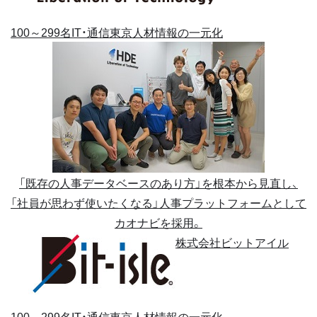
100～299名
IT・通信
東京
人材情報の一元化
「既存の人事データベースのあり方」を根本から見直し、
「社員が思わず使いたくなる」人事プラットフォームとして
カオナビを採用。
株式会社ビットアイル
100～299名
IT・通信
東京
人材情報の一元化