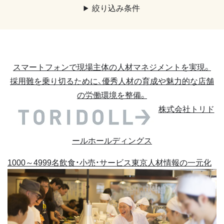
絞り込み条件
スマートフォンで現場主体の人材マネジメントを実現。
採用難を乗り切るために、優秀人材の育成や魅力的な店舗
の労働環境を整備。
株式会社トリド
ールホールディングス
1000～4999名
飲食・小売・サービス
東京
人材情報の一元化