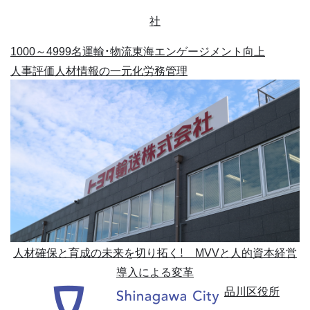
社
1000～4999名
運輸・物流
東海
エンゲージメント向上
人事評価
人材情報の一元化
労務管理
人材確保と育成の未来を切り拓く！ MVVと人的資本経営
導入による変革
品川区役所