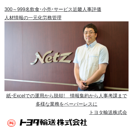
300～999名
飲食・小売・サービス
近畿
人事評価
人材情報の一元化
労務管理
紙・Excelでの運用から脱却！ 情報集約から人事考課まで
多様な業務をペーパーレスに
トヨタ輸送株式会