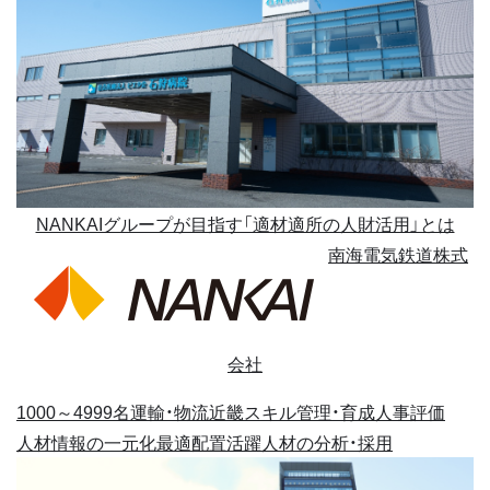
NANKAIグループが目指す「適材適所の人財活用」とは
南海電気鉄道株式
会社
1000～4999名
運輸・物流
近畿
スキル管理・育成
人事評価
人材情報の一元化
最適配置
活躍人材の分析・採用