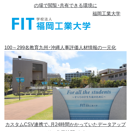
の場で閲覧・共有できる環境に
福岡工業大学
100～299名
教育
九州・沖縄
人事評価
人材情報の一元化
カスタムCSV連携で、月24時間かかっていたデータアップ