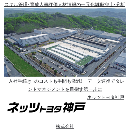
スキル管理・育成
人事評価
人材情報の一元化
離職抑止・分析
「入社手続き」のコストも手間も激減！ データ連携でタレ
ントマネジメントを目指す第一歩に
ネッツトヨタ神戸
株式会社