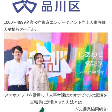
1000～4999名
官公庁
東京
エンゲージメント向上
人事評価
人材情報の一元化
スマホアプリを活用し、「人事考課はカオナビで」の意識を
全職員に定着させた方法とは
ぎふ農業協同組合