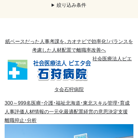
絞り込み条件
紙ベースだった人事考課を、カオナビで効率化！バランスを
考慮した人材配置で離職率改善へ
社会医療法人ピエ
タ会石狩病院
300～999名
医療・介護・福祉
北海道・東北
スキル管理・育成
人事評価
人材情報の一元化
最適配置
経営の意思決定支援
離職抑止・分析