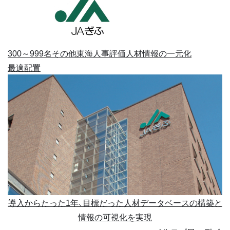
300～999名
その他
東海
人事評価
人材情報の一元化
最適配置
導入からたった1年、目標だった人材データベースの構築と
情報の可視化を実現