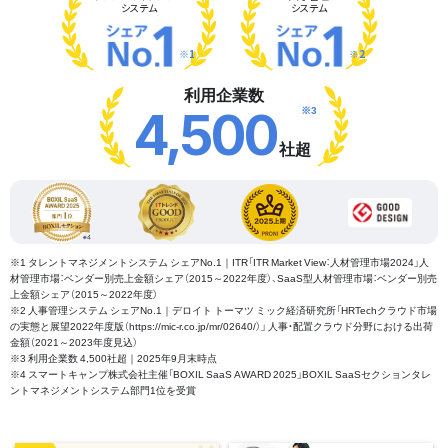
システム
システム
※1
※2
利用企業数
※3
4,500
社超
※1 タレントマネジメントシステム シェアNo.1｜ITR「ITR Market View：人材管理市場2024」人
材管理市場：ベンダー別売上金額シェア（2015～2022年度）、SaaS型人材管理市場：ベンダー別売
上金額シェア（2015～2022年度）
※2 人事管理システム シェアNo.1｜デロイト トーマツ ミック経済研究所「HRTechクラウド市場
の実態と展望2022年度版（https://mic-r.co.jp/mr/02640/）」 人事・配置クラウド分野における出荷
金額（2021～2023年度見込）
※3 利用企業数 4,500社超｜2025年9月末時点
※4 スマートキャンプ株式会社主催「BOXIL SaaS AWARD 2025」BOXIL SaaSセクションタレ
ントマネジメントシステム部門1位を受賞