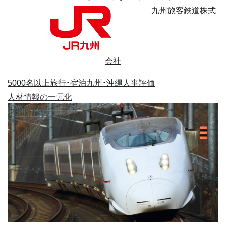
九州旅客鉄道株式
会社
5000名以上
旅行・宿泊
九州・沖縄
人事評価
人材情報の一元化