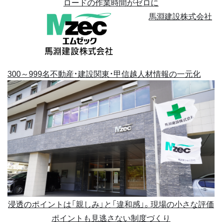
ロードの作業時間がゼロに
馬淵建設株式会社
300～999名
不動産・建設
関東・甲信越
人材情報の一元化
浸透のポイントは「親しみ」と「違和感」。現場の小さな評価
ポイントも見逃さない制度づくり