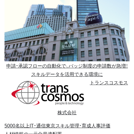
申請・承認フローの自動化で、バッジ制度の申請数が急増！
スキルデータを活用できる環境に
トランスコスモス
株式会社
5000名以上
IT・通信
東京
スキル管理・育成
人事評価
人材情報の一元化
最適配置