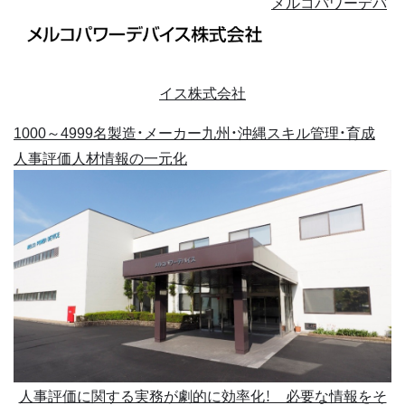
メルコパワーデバ
イス株式会社
1000～4999名
製造・メーカー
九州・沖縄
スキル管理・育成
人事評価
人材情報の一元化
人事評価に関する実務が劇的に効率化！ 必要な情報をそ