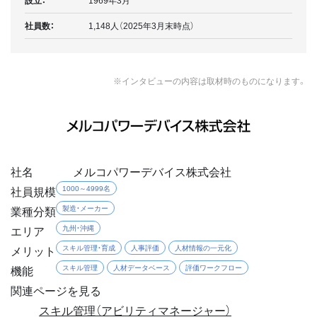
設立：
1969年3月
社員数：
1,148人（2025年3月末時点）
※インタビューの内容は取材時のものになります。
社名
メルコパワーデバイス株式会社
社員規模
1000～4999名
業種分類
製造・メーカー
エリア
九州・沖縄
メリット
スキル管理・育成
人事評価
人材情報の一元化
機能
スキル管理
人材データベース
評価ワークフロー
関連ページを見る
スキル管理（アビリティマネージャー）