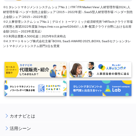
※1 タレントマネジメントシステム シェアNo.1｜ITR「ITR Market View：人材管理市場2024」人
材管理市場：ベンダー別売上金額シェア（2015～2022年度）、SaaS型人材管理市場：ベンダー別売
上金額シェア（2015～2022年度）
※2 人事管理システム シェアNo.1｜デロイト トーマツ ミック経済研究所「HRTechクラウド市場
の実態と展望2022年度版（https://mic-r.co.jp/mr/02640/）」 人事・配置クラウド分野における出荷
金額（2021～2023年度見込）
※3 利用企業数 4,500社超｜2025年9月末時点
※4 スマートキャンプ株式会社主催「BOXIL SaaS AWARD 2025」BOXIL SaaSセクションタレ
ントマネジメントシステム部門1位を受賞
カオナビとは
活用シーン