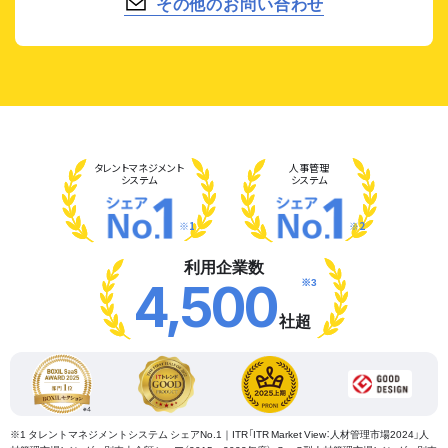
その他のお問い合わせ
タレント
マネジメント
人事管理
システム
システム
※1
※2
利用企業数
※3
4,500
社超
※1 タレントマネジメントシステム シェアNo.1｜ITR「ITR Market View：人材管理市場2024」人