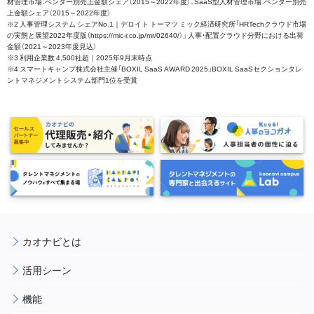
材管理市場：ベンダー別売上金額シェア（2015～2022年度）、SaaS型人材管理市場：ベンダー別売
上金額シェア（2015～2022年度）
※2 人事管理システム シェアNo.1｜デロイト トーマツ ミック経済研究所「HRTechクラウド市場
の実態と展望2022年度版（https://mic-r.co.jp/mr/02640/）」 人事・配置クラウド分野における出荷
金額（2021～2023年度見込）
※3 利用企業数 4,500社超｜2025年9月末時点
※4 スマートキャンプ株式会社主催「BOXIL SaaS AWARD 2025」BOXIL SaaSセクションタレ
ントマネジメントシステム部門1位を受賞
カオナビとは
活用シーン
機能