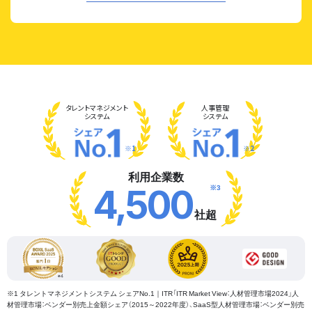
タレント
マネジメント
人事管理
システム
システム
※1
※2
利用企業数
※3
4,500
社超
※1 タレントマネジメントシステム シェアNo.1｜ITR「ITR Market View：人材管理市場2024」人
材管理市場：ベンダー別売上金額シェア（2015～2022年度）、SaaS型人材管理市場：ベンダー別売