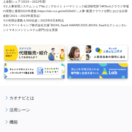
上金額シェア（2015～2022年度）
※2 人事管理システム シェアNo.1｜デロイト トーマツ ミック経済研究所「HRTechクラウド市場
の実態と展望2022年度版（https://mic-r.co.jp/mr/02640/）」 人事・配置クラウド分野における出荷
金額（2021～2023年度見込）
※3 利用企業数 4,500社超｜2025年9月末時点
※4 スマートキャンプ株式会社主催「BOXIL SaaS AWARD 2025」BOXIL SaaSセクションタレ
ントマネジメントシステム部門1位を受賞
カオナビとは
活用シーン
機能