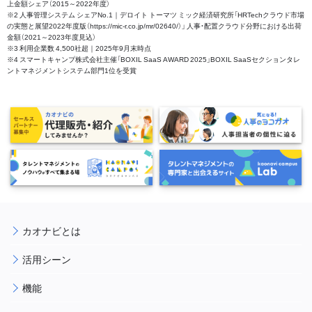
上金額シェア（2015～2022年度）
※2 人事管理システム シェアNo.1｜デロイト トーマツ ミック経済研究所「HRTechクラウド市場
の実態と展望2022年度版（https://mic-r.co.jp/mr/02640/）」 人事・配置クラウド分野における出荷
金額（2021～2023年度見込）
※3 利用企業数 4,500社超｜2025年9月末時点
※4 スマートキャンプ株式会社主催「BOXIL SaaS AWARD 2025」BOXIL SaaSセクションタレ
ントマネジメントシステム部門1位を受賞
カオナビとは
活用シーン
機能