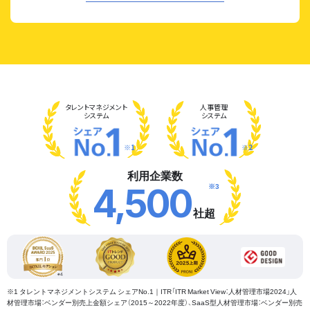
タレント
マネジメント
人事管理
システム
システム
※1
※2
利用企業数
※3
4,500
社超
※1 タレントマネジメントシステム シェアNo.1｜ITR「ITR Market View：人材管理市場2024」人
材管理市場：ベンダー別売上金額シェア（2015～2022年度）、SaaS型人材管理市場：ベンダー別売