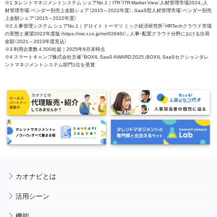
※1 タレントマネジメントシステム シェアNo.1｜ITR「ITR Market View：人材管理市場2024」人
材管理市場：ベンダー別売上金額シェア（2015～2022年度）、SaaS型人材管理市場：ベンダー別売
上金額シェア（2015～2022年度）
※2 人事管理システム シェアNo.1｜デロイト トーマツ ミック経済研究所「HRTechクラウド市場
の実態と展望2022年度版（https://mic-r.co.jp/mr/02640/）」 人事・配置クラウド分野における出荷
金額（2021～2023年度見込）
※3 利用企業数 4,500社超｜2025年9月末時点
※4 スマートキャンプ株式会社主催「BOXIL SaaS AWARD 2025」BOXIL SaaSセクションタレ
ントマネジメントシステム部門1位を受賞
カオナビとは
活用シーン
機能