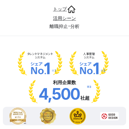
トップ
活用シーン
離職抑止・分析
タレント
マネジメント
人事管理
システム
システム
※1
※2
利用企業数
※3
4,500
社超