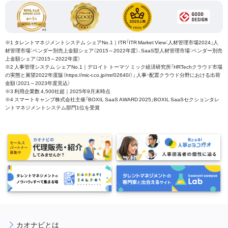
※1 タレントマネジメントシステム シェアNo.1｜ITR「ITR Market View：人材管理市場2024」人
材管理市場：ベンダー別売上金額シェア（2015～2022年度）、SaaS型人材管理市場：ベンダー別売
上金額シェア（2015～2022年度）
※2 人事管理システム シェアNo.1｜デロイト トーマツ ミック経済研究所「HRTechクラウド市場
の実態と展望2022年度版（https://mic-r.co.jp/mr/02640/）」 人事・配置クラウド分野における出荷
金額（2021～2023年度見込）
※3 利用企業数 4,500社超｜2025年9月末時点
※4 スマートキャンプ株式会社主催「BOXIL SaaS AWARD 2025」BOXIL SaaSセクションタレ
ントマネジメントシステム部門1位を受賞
カオナビとは