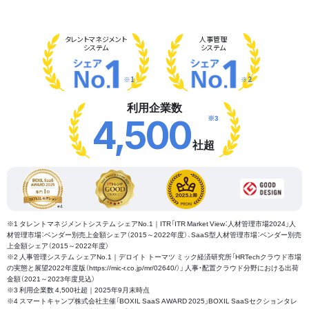
タレント
マネジメント
人事管理
システム
システム
※1
※2
利用企業数
※3
4,500
社超
※1 タレントマネジメントシステム シェアNo.1｜ITR「ITR Market View：人材管理市場2024」人
材管理市場：ベンダー別売上金額シェア（2015～2022年度）、SaaS型人材管理市場：ベンダー別売
上金額シェア（2015～2022年度）
※2 人事管理システム シェアNo.1｜デロイト トーマツ ミック経済研究所「HRTechクラウド市場
の実態と展望2022年度版（https://mic-r.co.jp/mr/02640/）」 人事・配置クラウド分野における出荷
金額（2021～2023年度見込）
※3 利用企業数 4,500社超｜2025年9月末時点
※4 スマートキャンプ株式会社主催「BOXIL SaaS AWARD 2025」BOXIL SaaSセクションタレ