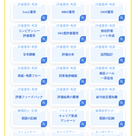
評価運用・考課運用
評価運用・考課運用
評価運用・考課運用
1on1運用
MBO運用
OKR運用
評価運用・考課運用
評価運用・考課運用
評価運用・考課運用
コンピテンシー
独自評価
360度評価運用
評価運用
シート作成
評価運用・考課運用
評価運用・考課運用
評価運用・考課運用
甘辛調整
評価分布
設問設計
評価運用・考課運用
評価運用・考課運用
評価運用・考課運用
催促メール
承認・考課フロー
回答進捗確認
一斉送信
評価運用・考課運用
評価運用・考課運用
評価運用・考課運用
評価フィードバック
評価結果の蓄積
給与改定通知書
離職防止・定着率向上
リスキリング
健康経営サポート・働き方改革
キャリア形成
面談の記録
面談の記録
アンケート
コミュニケーション
キャリアアップ（支援）
オンボーディング