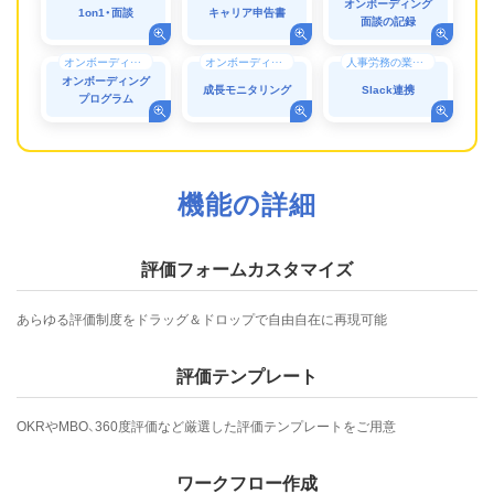
オンボーディング
1on1・面談
キャリア申告書
面談の記録
オンボーディング
オンボーディング
人事労務の業務効率化（DX）
オンボーディング
成長モニタリング
Slack連携
プログラム
機能の詳細
評価フォームカスタマイズ
あらゆる評価制度をドラッグ＆ドロップで自由自在に再現可能
評価テンプレート
OKRやMBO、360度評価など厳選した評価テンプレートをご用意
ワークフロー作成