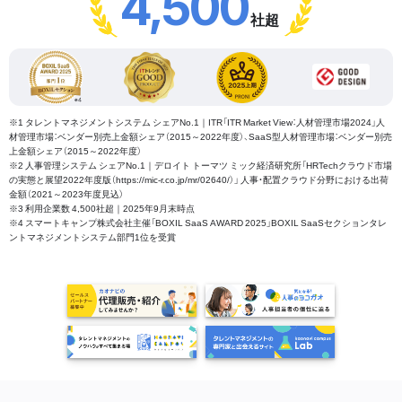
4,500
社超
※1 タレントマネジメントシステム シェアNo.1｜ITR「ITR Market View：人材管理市場2024」人
材管理市場：ベンダー別売上金額シェア（2015～2022年度）、SaaS型人材管理市場：ベンダー別売
上金額シェア（2015～2022年度）
※2 人事管理システム シェアNo.1｜デロイト トーマツ ミック経済研究所「HRTechクラウド市場
の実態と展望2022年度版（https://mic-r.co.jp/mr/02640/）」 人事・配置クラウド分野における出荷
金額（2021～2023年度見込）
※3 利用企業数 4,500社超｜2025年9月末時点
※4 スマートキャンプ株式会社主催「BOXIL SaaS AWARD 2025」BOXIL SaaSセクションタレ
ントマネジメントシステム部門1位を受賞