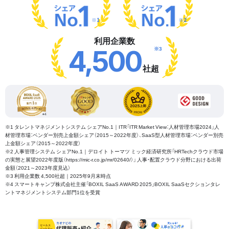
※1
※2
利用企業数
※3
4,500
社超
※1 タレントマネジメントシステム シェアNo.1｜ITR「ITR Market View：人材管理市場2024」人
材管理市場：ベンダー別売上金額シェア（2015～2022年度）、SaaS型人材管理市場：ベンダー別売
上金額シェア（2015～2022年度）
※2 人事管理システム シェアNo.1｜デロイト トーマツ ミック経済研究所「HRTechクラウド市場
の実態と展望2022年度版（https://mic-r.co.jp/mr/02640/）」 人事・配置クラウド分野における出荷
金額（2021～2023年度見込）
※3 利用企業数 4,500社超｜2025年9月末時点
※4 スマートキャンプ株式会社主催「BOXIL SaaS AWARD 2025」BOXIL SaaSセクションタレ
ントマネジメントシステム部門1位を受賞