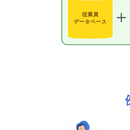
＋
従業員
データベース