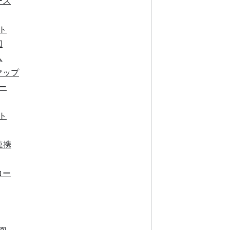
ース
ト
図
ム
マップ
ー
ト
連携
ロー