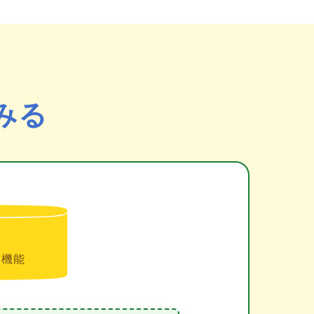
みる
準機能