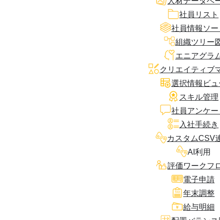
人材データベ
社員リスト
社員情報ソー
組織ツリー
エニアグラ
クリエイティブ
選択情報ビュ
スキル管理
社員アンケー
入社手続き
カスタムCSV
AI利用
評価ワークフ
電子申請
年末調整
給与明細