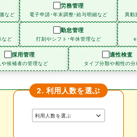
労務管理
価など
電子申請・年末調整・給与明細など
異動
勤怠管理
示など
打刻やシフト・年休管理など
採用管理
適性検査
人や候補者の管理など
タイプ分類や相性の分
利用人数を選ぶ
2.