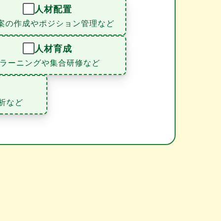
人材配置
案の作成やポジション管理など
人材育成
eラーニングや集合研修など
析など