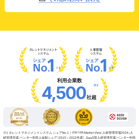
タレント
マネジメント
人事管理
システム
システム
※1
※2
利用企業数
※3
4,500
社超
※1 タレントマネジメントシステム シェアNo.1｜ITR「ITR Market View：人材管理市場2024」人
材管理市場：ベンダー別売上金額シェア（2015～2022年度）、SaaS型人材管理市場：ベンダー別売