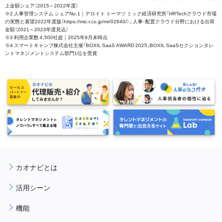
上金額シェア（2015～2022年度）
※2 人事管理システム シェアNo.1｜デロイト トーマツ ミック経済研究所「HRTechクラウド市場
の実態と展望2022年度版（https://mic-r.co.jp/mr/02640/）」 人事・配置クラウド分野における出荷
金額（2021～2023年度見込）
※3 利用企業数 4,500社超｜2025年9月末時点
※4 スマートキャンプ株式会社主催「BOXIL SaaS AWARD 2025」BOXIL SaaSセクションタレ
ントマネジメントシステム部門1位を受賞
カオナビとは
活用シーン
機能