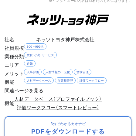
※インタビューの内容は取材時のものになります。
社名
ネッツトヨタ神戸株式会社
社員規模
300～999名
業種分類
飲食・小売・サービス
エリア
近畿
メリット
人事評価
人材情報の一元化
労務管理
機能
人材データベース
従業員管理
評価ワークフロー
関連ページを見る
人材データベース（プロファイルブック）
機能
評価ワークフロー（スマートレビュー）
3分でわかるカオナビ
PDFをダウンロードする