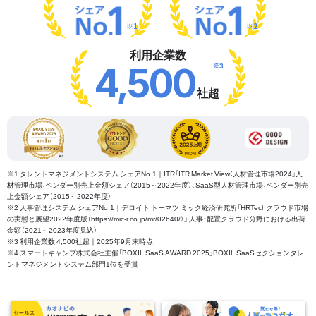
※1
※2
利用企業数
※3
4,500
社超
※1 タレントマネジメントシステム シェアNo.1｜ITR「ITR Market View：人材管理市場2024」人
材管理市場：ベンダー別売上金額シェア（2015～2022年度）、SaaS型人材管理市場：ベンダー別売
上金額シェア（2015～2022年度）
※2 人事管理システム シェアNo.1｜デロイト トーマツ ミック経済研究所「HRTechクラウド市場
の実態と展望2022年度版（https://mic-r.co.jp/mr/02640/）」 人事・配置クラウド分野における出荷
金額（2021～2023年度見込）
※3 利用企業数 4,500社超｜2025年9月末時点
※4 スマートキャンプ株式会社主催「BOXIL SaaS AWARD 2025」BOXIL SaaSセクションタレ
ントマネジメントシステム部門1位を受賞