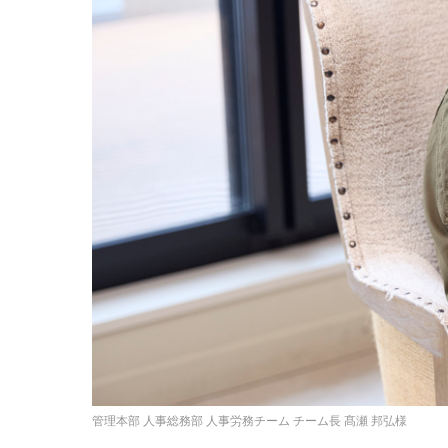
管理本部 人事総務部 人事労務チーム チーム長 髙瀬 邦弘様