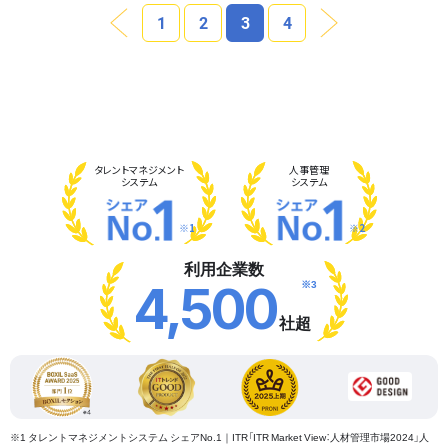
1
2
3
4
タレント
マネジメント
人事管理
システム
システム
※1
※2
利用企業数
※3
4,500
社超
※1 タレントマネジメントシステム シェアNo.1｜ITR「ITR Market View：人材管理市場2024」人