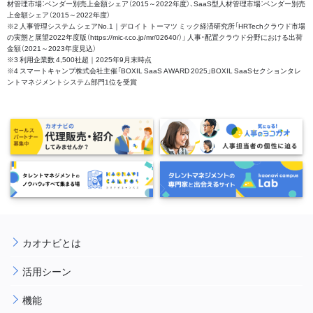
材管理市場：ベンダー別売上金額シェア（2015～2022年度）、SaaS型人材管理市場：ベンダー別売
上金額シェア（2015～2022年度）
※2 人事管理システム シェアNo.1｜デロイト トーマツ ミック経済研究所「HRTechクラウド市場
の実態と展望2022年度版（https://mic-r.co.jp/mr/02640/）」 人事・配置クラウド分野における出荷
金額（2021～2023年度見込）
※3 利用企業数 4,500社超｜2025年9月末時点
※4 スマートキャンプ株式会社主催「BOXIL SaaS AWARD 2025」BOXIL SaaSセクションタレ
ントマネジメントシステム部門1位を受賞
カオナビとは
活用シーン
機能