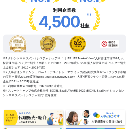
利用企業数
※3
4,500
社超
※1 タレントマネジメントシステム シェアNo.1｜ITR「ITR Market View：人材管理市場2024」人
材管理市場：ベンダー別売上金額シェア（2015～2022年度）、SaaS型人材管理市場：ベンダー別売
上金額シェア（2015～2022年度）
※2 人事管理システム シェアNo.1｜デロイト トーマツ ミック経済研究所「HRTechクラウド市場
の実態と展望2022年度版（https://mic-r.co.jp/mr/02640/）」 人事・配置クラウド分野における出荷
金額（2021～2023年度見込）
※3 利用企業数 4,500社超｜2025年9月末時点
※4 スマートキャンプ株式会社主催「BOXIL SaaS AWARD 2025」BOXIL SaaSセクションタレ
ントマネジメントシステム部門1位を受賞