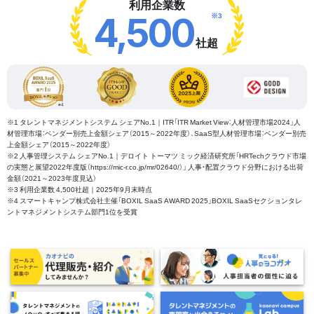
利用企業数
※3
4,500
社超
※1 タレントマネジメントシステム シェアNo.1｜ITR「ITR Market View：人材管理市場2024」人
材管理市場：ベンダー別売上金額シェア（2015～2022年度）、SaaS型人材管理市場：ベンダー別売
上金額シェア（2015～2022年度）
※2 人事管理システム シェアNo.1｜デロイト トーマツ ミック経済研究所「HRTechクラウド市場
の実態と展望2022年度版（https://mic-r.co.jp/mr/02640/）」 人事・配置クラウド分野における出荷
金額（2021～2023年度見込）
※3 利用企業数 4,500社超｜2025年9月末時点
※4 スマートキャンプ株式会社主催「BOXIL SaaS AWARD 2025」BOXIL SaaSセクションタレ
ントマネジメントシステム部門1位を受賞