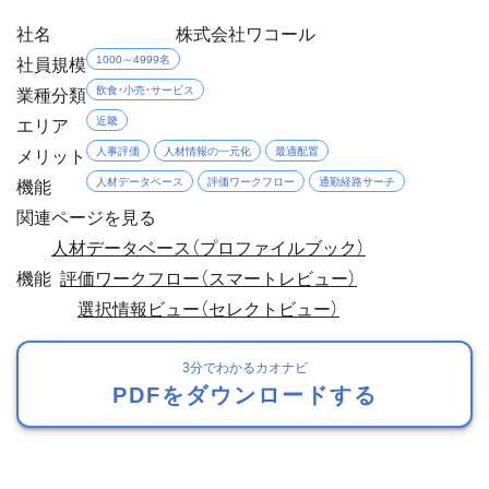
社名
株式会社ワコール
社員規模
1000～4999名
業種分類
飲食・小売・サービス
エリア
近畿
メリット
人事評価
人材情報の一元化
最適配置
機能
人材データベース
評価ワークフロー
通勤経路サーチ
関連ページを見る
人材データベース（プロファイルブック）
機能
評価ワークフロー（スマートレビュー）
選択情報ビュー（セレクトビュー）
3分でわかるカオナビ
PDFをダウンロードする