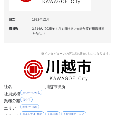
設立：
1922年12月
職員数：
3,614名（2025年４月１日時点／会計年度任用職員等
を含む。）
※インタビューの内容は取材時のものになります。
社名
川越市役所
社員規模
1000～4999名
業種分類
官公庁
エリア
関東・甲信越
メリット
スキル管理・育成
人事評価
人材情報の一元化