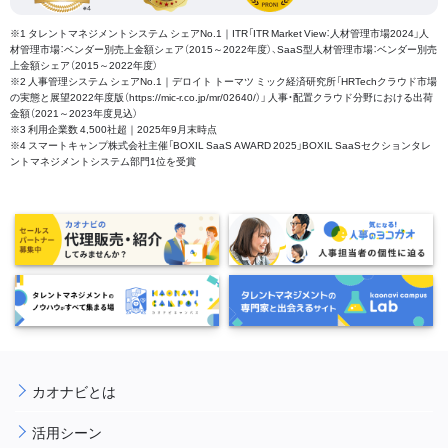
※1 タレントマネジメントシステム シェアNo.1｜ITR「ITR Market View：人材管理市場2024」人
材管理市場：ベンダー別売上金額シェア（2015～2022年度）、SaaS型人材管理市場：ベンダー別売
上金額シェア（2015～2022年度）
※2 人事管理システム シェアNo.1｜デロイト トーマツ ミック経済研究所「HRTechクラウド市場
の実態と展望2022年度版（https://mic-r.co.jp/mr/02640/）」 人事・配置クラウド分野における出荷
金額（2021～2023年度見込）
※3 利用企業数 4,500社超｜2025年9月末時点
※4 スマートキャンプ株式会社主催「BOXIL SaaS AWARD 2025」BOXIL SaaSセクションタレ
ントマネジメントシステム部門1位を受賞
カオナビとは
活用シーン