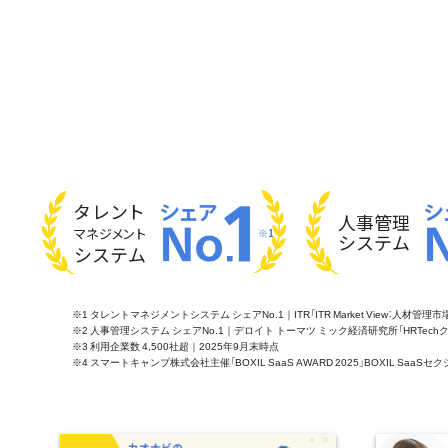
タレント
人事管理
マネジメント
※1
システム
システム
※1 タレントマネジメントシステム シェアNo.1｜ITR「ITR Market View：人材
※2 人事管理システム シェアNo.1｜デロイト トーマツ ミック経済研究所「HRTechクラウド市
※3 利用企業数 4,500社超｜2025年9月末時点
※4 スマートキャンプ株式会社主催「BOXIL SaaS AWARD 2025」BOXIL S