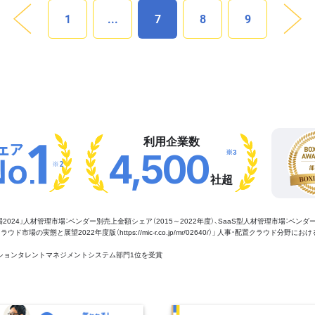
1
...
7
8
9
利用企業数
※3
4,500
※2
社超
管理市場2024」人材管理市場：ベンダー別売上金額シェア（2015～2022年度）、SaaS型人材管理市場：ベンダ
場の実態と展望2022年度版（https://mic-r.co.jp/mr/02640/）」 人事・配置クラウド分野にお
aaSセクションタレントマネジメントシステム部門1位を受賞