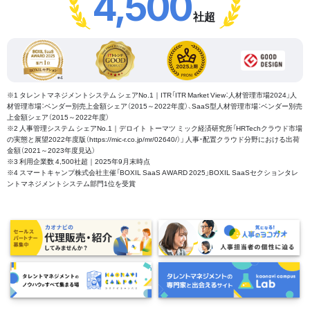
4,500
社超
※1 タレントマネジメントシステム シェアNo.1｜ITR「ITR Market View：人材管理市場2024」人
材管理市場：ベンダー別売上金額シェア（2015～2022年度）、SaaS型人材管理市場：ベンダー別売
上金額シェア（2015～2022年度）
※2 人事管理システム シェアNo.1｜デロイト トーマツ ミック経済研究所「HRTechクラウド市場
の実態と展望2022年度版（https://mic-r.co.jp/mr/02640/）」 人事・配置クラウド分野における出荷
金額（2021～2023年度見込）
※3 利用企業数 4,500社超｜2025年9月末時点
※4 スマートキャンプ株式会社主催「BOXIL SaaS AWARD 2025」BOXIL SaaSセクションタレ
ントマネジメントシステム部門1位を受賞