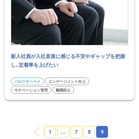
新入社員が入社直後に感じる不安やギャップを把握
し、定着率を上げたい
パルスサーベイ
エンゲージメント向上
モチベーション管理
離職防止
1
...
7
8
9