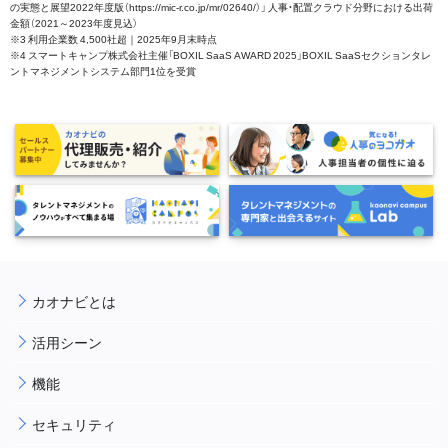
の実態と展望2022年度版（https://mic-r.co.jp/mr/02640/）」 人事・配置クラウド分野における出荷
金額（2021～2023年度見込）
※3 利用企業数 4,500社超｜2025年9月末時点
※4 スマートキャンプ株式会社主催「BOXIL SaaS AWARD 2025」BOXIL SaaSセクションタレ
ントマネジメントシステム部門1位を受賞
カオナビとは
活用シーン
機能
セキュリティ