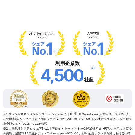
タレント
マネジメント
人事管理
システム
システム
※1
※2
利用企業数
※3
4,500
社超
※1 タレントマネジメントシステム シェアNo.1｜ITR「ITR Market View：人材管理市場2024」人
材管理市場：ベンダー別売上金額シェア（2015～2022年度）、SaaS型人材管理市場：ベンダー別売
上金額シェア（2015～2022年度）
※2 人事管理システム シェアNo.1｜デロイト トーマツ ミック経済研究所「HRTechクラウド市場
の実態と展望2022年度版（https://mic-r.co.jp/mr/02640/）」 人事・配置クラウド分野における出荷