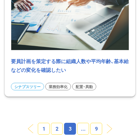
要員計画を策定する際に組織人数や平均年齢、基本給
などの変化を確認したい
シナプスツリー
業務効率化
配置・異動
1
2
3
...
9