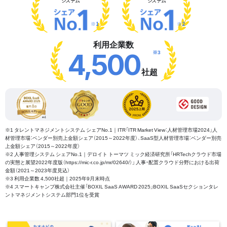
システム
システム
※1
※2
利用企業数
※3
4,500
社超
※1 タレントマネジメントシステム シェアNo.1｜ITR「ITR Market View：人材管理市場2024」人
材管理市場：ベンダー別売上金額シェア（2015～2022年度）、SaaS型人材管理市場：ベンダー別売
上金額シェア（2015～2022年度）
※2 人事管理システム シェアNo.1｜デロイト トーマツ ミック経済研究所「HRTechクラウド市場
の実態と展望2022年度版（https://mic-r.co.jp/mr/02640/）」 人事・配置クラウド分野における出荷
金額（2021～2023年度見込）
※3 利用企業数 4,500社超｜2025年9月末時点
※4 スマートキャンプ株式会社主催「BOXIL SaaS AWARD 2025」BOXIL SaaSセクションタレ
ントマネジメントシステム部門1位を受賞