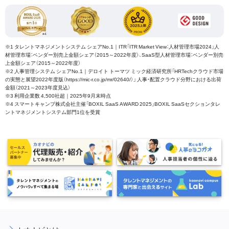
※1 タレントマネジメントシステム シェアNo.1｜ITR「ITR Market View：人材管理市場2024」人
材管理市場：ベンダー別売上金額シェア（2015～2022年度）、SaaS型人材管理市場：ベンダー別売
上金額シェア（2015～2022年度）
※2 人事管理システム シェアNo.1｜デロイト トーマツ ミック経済研究所「HRTechクラウド市場
の実態と展望2022年度版（https://mic-r.co.jp/mr/02640/）」 人事・配置クラウド分野における出荷
金額（2021～2023年度見込）
※3 利用企業数 4,500社超｜2025年9月末時点
※4 スマートキャンプ株式会社主催「BOXIL SaaS AWARD 2025」BOXIL SaaSセクションタレ
ントマネジメントシステム部門1位を受賞