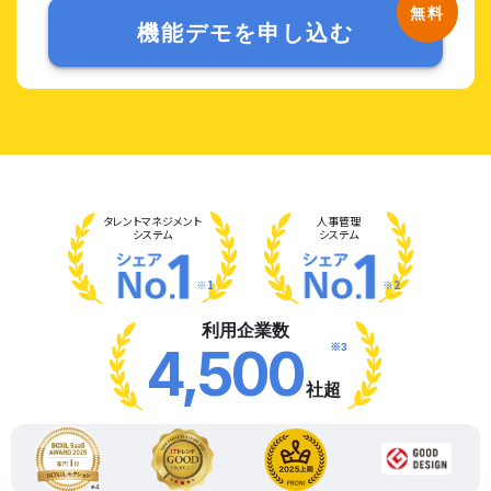
機能デモを申し込む
タレント
マネジメント
人事管理
システム
システム
※1
※2
利用企業数
※3
4,500
社超