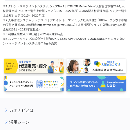
※1 タレントマネジメントシステム シェアNo.1｜ITR「ITR Market View：人材管理市場2024」人
材管理市場：ベンダー別売上金額シェア（2015～2022年度）、SaaS型人材管理市場：ベンダー別売
上金額シェア（2015～2022年度）
※2 人事管理システム シェアNo.1｜デロイト トーマツ ミック経済研究所「HRTechクラウド市場
の実態と展望2022年度版（https://mic-r.co.jp/mr/02640/）」 人事・配置クラウド分野における出荷
金額（2021～2023年度見込）
※3 利用企業数 4,500社超｜2025年9月末時点
※4 スマートキャンプ株式会社主催「BOXIL SaaS AWARD 2025」BOXIL SaaSセクションタレ
ントマネジメントシステム部門1位を受賞
カオナビとは
活用シーン