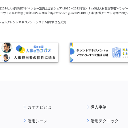
管理市場2024」人材管理市場：ベンダー別売上金額シェア（2015～2022年度）、SaaS型人材管理市場：ベンダ
場の実態と展望2022年度版（https://mic-r.co.jp/mr/02640/）」 人事・配置クラウド分野にお
aaSセクションタレントマネジメントシステム部門1位を受賞
カオナビとは
導入事例
活用シーン
活用テクニック