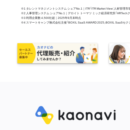
※1 タレントマネジメントシステム シェアNo.1｜ITR「ITR Market View：人材
※2 人事管理システム シェアNo.1｜デロイト トーマツ ミック経済研究所「HRTechクラウド市
※3 利用企業数 4,500社超｜2025年9月末時点
※4 スマートキャンプ株式会社主催「BOXIL SaaS AWARD 2025」BOXIL S