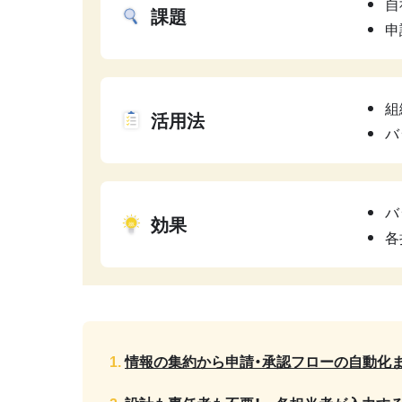
自
課題
申
組
活用法
バ
バ
効果
各
情報の集約から申請・承認フローの自動化