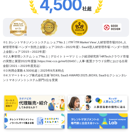
4,500
社超
※1 タレントマネジメントシステム シェアNo.1｜ITR「ITR Market View：人材管理市場2024」人
材管理市場：ベンダー別売上金額シェア（2015～2022年度）、SaaS型人材管理市場：ベンダー別売
上金額シェア（2015～2022年度）
※2 人事管理システム シェアNo.1｜デロイト トーマツ ミック経済研究所「HRTechクラウド市場
の実態と展望2022年度版（https://mic-r.co.jp/mr/02640/）」 人事・配置クラウド分野における出荷
金額（2021～2023年度見込）
※3 利用企業数 4,500社超｜2025年9月末時点
※4 スマートキャンプ株式会社主催「BOXIL SaaS AWARD 2025」BOXIL SaaSセクションタレ
ントマネジメントシステム部門1位を受賞