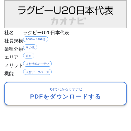
社名
ラグビーU20日本代表
社員規模
1000～4999名
業種分類
その他
エリア
東京
メリット
人材情報の一元化
機能
人材データベース
3分でわかるカオナビ
PDFをダウンロードする