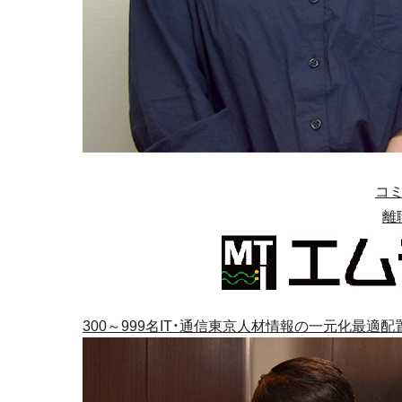
コ
離
300～999名
IT・通信
東京
人材情報の一元化
最適配