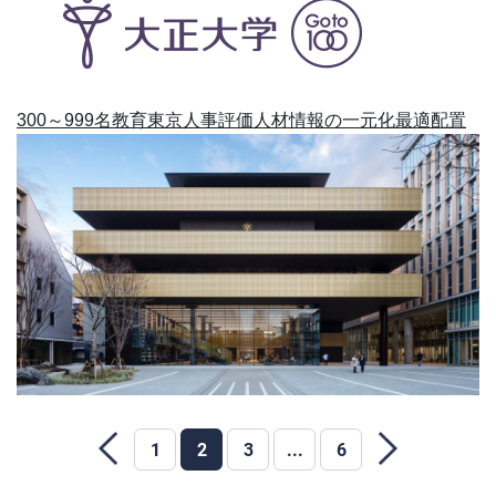
300～999名
教育
東京
人事評価
人材情報の一元化
最適配置
1
2
3
...
6