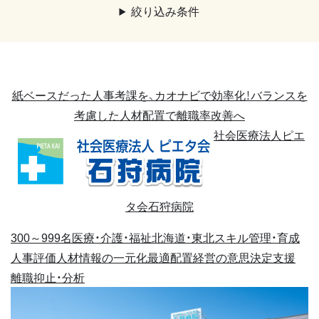
絞り込み条件
紙ベースだった人事考課を、カオナビで効率化！バランスを
考慮した人材配置で離職率改善へ
社会医療法人ピエ
タ会石狩病院
300～999名
医療・介護・福祉
北海道・東北
スキル管理・育成
人事評価
人材情報の一元化
最適配置
経営の意思決定支援
離職抑止・分析