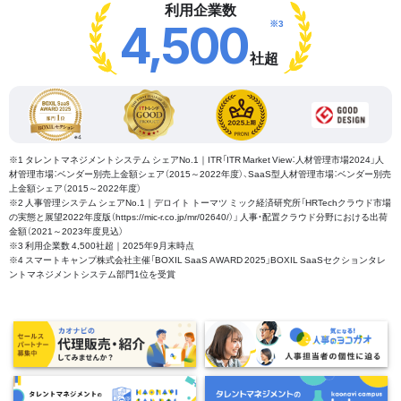
利用企業数
※3
4,500
社超
※1 タレントマネジメントシステム シェアNo.1｜ITR「ITR Market View：人材管理市場2024」人
材管理市場：ベンダー別売上金額シェア（2015～2022年度）、SaaS型人材管理市場：ベンダー別売
上金額シェア（2015～2022年度）
※2 人事管理システム シェアNo.1｜デロイト トーマツ ミック経済研究所「HRTechクラウド市場
の実態と展望2022年度版（https://mic-r.co.jp/mr/02640/）」 人事・配置クラウド分野における出荷
金額（2021～2023年度見込）
※3 利用企業数 4,500社超｜2025年9月末時点
※4 スマートキャンプ株式会社主催「BOXIL SaaS AWARD 2025」BOXIL SaaSセクションタレ
ントマネジメントシステム部門1位を受賞