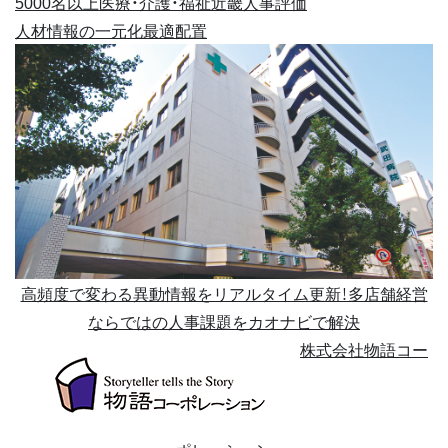
5000名以上
医療・介護・福祉
近畿
人事評価
人材情報の一元化
最適配置
高頻度で変わる異動情報をリアルタイム更新！多店舗経営
ならではの人事課題をカオナビで解決
株式会社物語コー