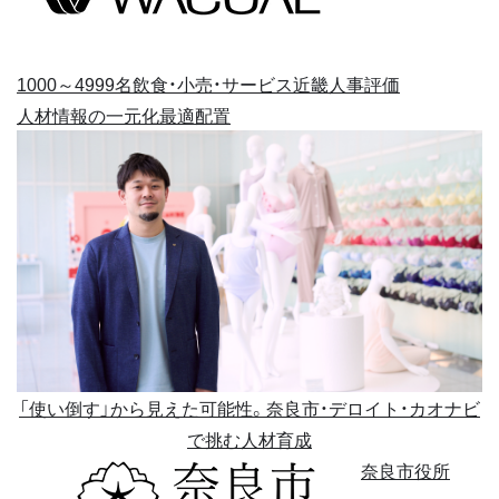
1000～4999名
飲食・小売・サービス
近畿
人事評価
人材情報の一元化
最適配置
「使い倒す」から見えた可能性。奈良市・デロイト・カオナビ
で挑む人材育成
奈良市役所