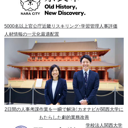
5000名以上
官公庁
近畿
リスキリング・学習管理
人事評価
人材情報の一元化
最適配置
2日間の人事考課作業を一瞬で解決！カオナビが関西大学に
もたらした劇的業務改善
学校法人関西大学