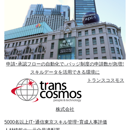
申請・承認フローの自動化で、バッジ制度の申請数が急増！
スキルデータを活用できる環境に
トランスコスモス
株式会社
5000名以上
IT・通信
東京
スキル管理・育成
人事評価
人材情報の一元化
最適配置