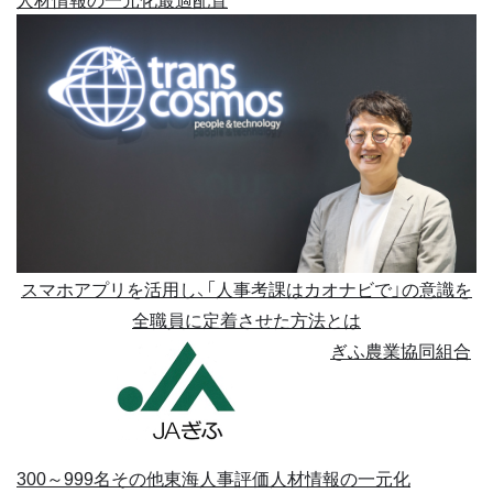
スマホアプリを活用し、「人事考課はカオナビで」の意識を
全職員に定着させた方法とは
ぎふ農業協同組合
300～999名
その他
東海
人事評価
人材情報の一元化