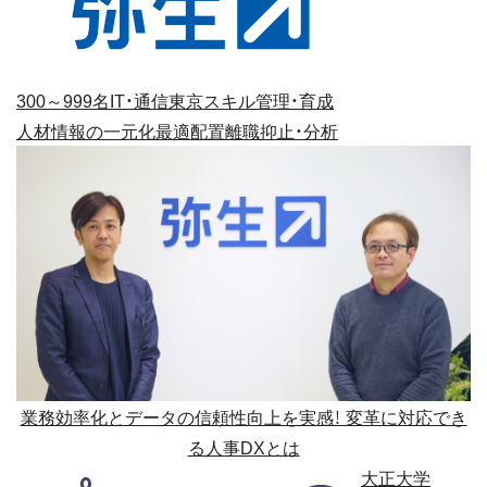
300～999名
IT・通信
東京
スキル管理・育成
人材情報の一元化
最適配置
離職抑止・分析
業務効率化とデータの信頼性向上を実感！ 変革に対応でき
る人事DXとは
大正大学