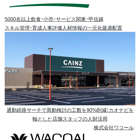
5000名以上
飲食・小売・サービス
関東・甲信越
スキル管理・育成
人事評価
人材情報の一元化
最適配置
通勤経路サーチで異動検討の工数を90%削減！カオナビを
軸とした店舗スタッフの人財活用
株式会社ワコール