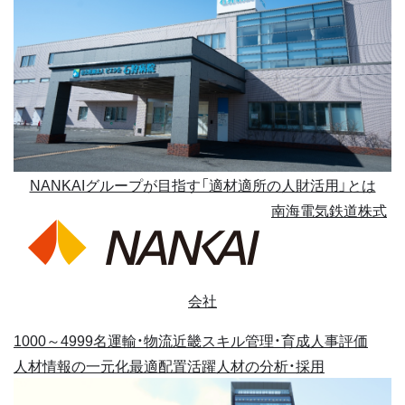
NANKAIグループが目指す「適材適所の人財活用」とは
南海電気鉄道株式
会社
1000～4999名
運輸・物流
近畿
スキル管理・育成
人事評価
人材情報の一元化
最適配置
活躍人材の分析・採用