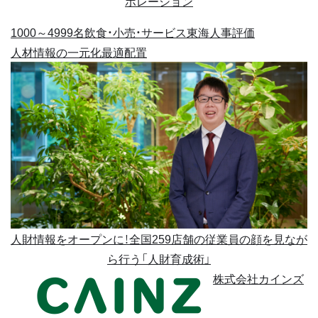
ポレーション
1000～4999名
飲食・小売・サービス
東海
人事評価
人材情報の一元化
最適配置
人財情報をオープンに！全国259店舗の従業員の顔を見なが
ら行う「人財育成術」
株式会社カインズ