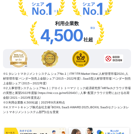
※1
※2
利用企業数
※3
4,500
社超
※1 タレントマネジメントシステム シェアNo.1｜ITR「ITR Market View：人材管理市場2024」人
材管理市場：ベンダー別売上金額シェア（2015～2022年度）、SaaS型人材管理市場：ベンダー別売
上金額シェア（2015～2022年度）
※2 人事管理システム シェアNo.1｜デロイト トーマツ ミック経済研究所「HRTechクラウド市場
の実態と展望2022年度版（https://mic-r.co.jp/mr/02640/）」 人事・配置クラウド分野における出荷
金額（2021～2023年度見込）
※3 利用企業数 4,500社超｜2025年9月末時点
※4 スマートキャンプ株式会社主催「BOXIL SaaS AWARD 2025」BOXIL SaaSセクションタレ
ントマネジメントシステム部門1位を受賞