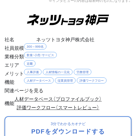
※インタビューの内容は取材時のものになります。
社名
ネッツトヨタ神戸株式会社
社員規模
300～999名
業種分類
飲食・小売・サービス
エリア
近畿
メリット
人事評価
人材情報の一元化
労務管理
機能
人材データベース
従業員管理
評価ワークフロー
関連ページを見る
人材データベース（プロファイルブック）
機能
評価ワークフロー（スマートレビュー）
3分でわかるカオナビ
PDFをダウンロードする