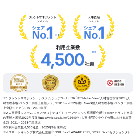
タレント
マネジメント
人事管理
システム
システム
※1
※2
利用企業数
※3
4,500
社超
※1 タレントマネジメントシステム シェアNo.1｜ITR「ITR Market View：人材管理市場2024」人
材管理市場：ベンダー別売上金額シェア（2015～2022年度）、SaaS型人材管理市場：ベンダー別売
上金額シェア（2015～2022年度）
※2 人事管理システム シェアNo.1｜デロイト トーマツ ミック経済研究所「HRTechクラウド市場
の実態と展望2022年度版（https://mic-r.co.jp/mr/02640/）」 人事・配置クラウド分野における出荷
金額（2021～2023年度見込）
※3 利用企業数 4,500社超｜2025年9月末時点
※4 スマートキャンプ株式会社主催「BOXIL SaaS AWARD 2025」BOXIL SaaSセクションタレ