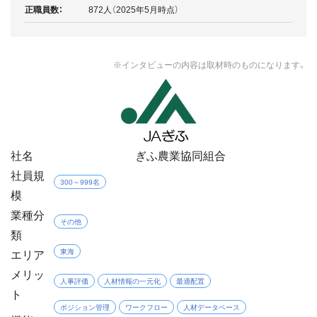
正職員数：
872人（2025年5月時点）
※インタビューの内容は取材時のものになります。
社名
ぎふ農業協同組合
社員規
300～999名
模
業種分
その他
類
エリア
東海
メリッ
人事評価
人材情報の一元化
最適配置
ト
ポジション管理
ワークフロー
人材データベース