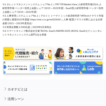
※1 タレントマネジメントシステム シェアNo.1｜ITR「ITR Market View：人材管理市場2024」人
材管理市場：ベンダー別売上金額シェア（2015～2022年度）、SaaS型人材管理市場：ベンダー別売
上金額シェア（2015～2022年度）
※2 人事管理システム シェアNo.1｜デロイト トーマツ ミック経済研究所「HRTechクラウド市場
の実態と展望2022年度版（https://mic-r.co.jp/mr/02640/）」 人事・配置クラウド分野における出荷
金額（2021～2023年度見込）
※3 利用企業数 4,500社超｜2025年9月末時点
※4 スマートキャンプ株式会社主催「BOXIL SaaS AWARD 2025」BOXIL SaaSセクションタレ
ントマネジメントシステム部門1位を受賞
カオナビとは
活用シーン