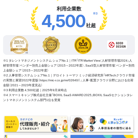
利用企業数
※3
4,500
社超
※1 タレントマネジメントシステム シェアNo.1｜ITR「ITR Market View：人材管理市場2024」人
材管理市場：ベンダー別売上金額シェア（2015～2022年度）、SaaS型人材管理市場：ベンダー別売
上金額シェア（2015～2022年度）
※2 人事管理システム シェアNo.1｜デロイト トーマツ ミック経済研究所「HRTechクラウド市場
の実態と展望2022年度版（https://mic-r.co.jp/mr/02640/）」 人事・配置クラウド分野における出荷
金額（2021～2023年度見込）
※3 利用企業数 4,500社超｜2025年9月末時点
※4 スマートキャンプ株式会社主催「BOXIL SaaS AWARD 2025」BOXIL SaaSセクションタレ
ントマネジメントシステム部門1位を受賞