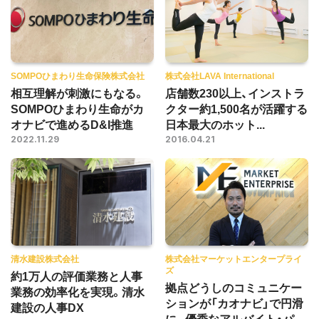
SOMPOひまわり生命保険株式会社
株式会社LAVA International
相互理解が刺激にもなる。
店舗数230以上、インストラ
SOMPOひまわり生命がカ
クター約1,500名が活躍する
オナビで進めるD&I推進
日本最大のホット...
2022.11.29
2016.04.21
清水建設株式会社
株式会社マーケットエンタープライ
ズ
約1万人の評価業務と人事
拠点どうしのコミュニケー
業務の効率化を実現。清水
ションが「カオナビ」で円滑
建設の人事DX
に。優秀なアルバイト・パ